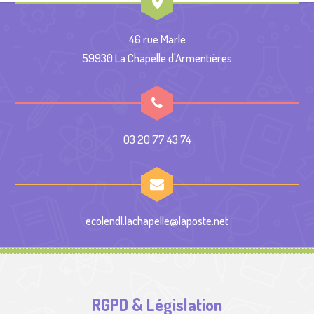
46 rue Marle
59930 La Chapelle d'Armentières
03 20 77 43 74
ecolendl.lachapelle@laposte.net
RGPD & Législation