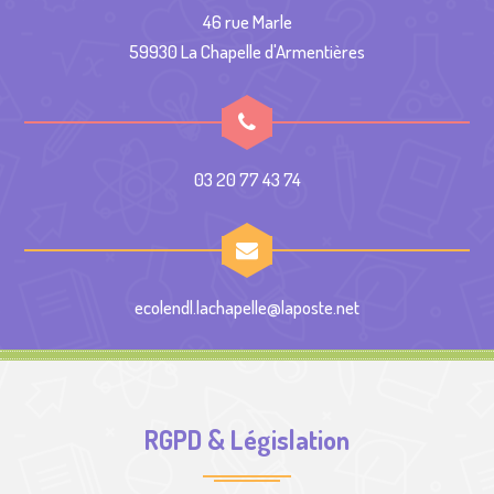
46 rue Marle
59930 La Chapelle d'Armentières
03 20 77 43 74
ecolendl.lachapelle@laposte.net
RGPD & Législation